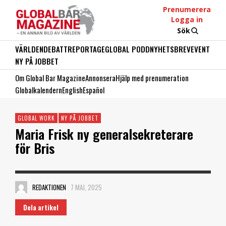
Prenumerera
Logga in
Sök
VÄRLDEN
DEBATT
REPORTAGE
GLOBAL PODD
NYHETSBREV
EVENT
NY PÅ JOBBET
Om Global Bar Magazine
Annonsera
Hjälp med prenumeration
Globalkalendern
English
Español
GLOBAL WORK
NY PÅ JOBBET
Maria Frisk ny generalsekreterare
för Bris
REDAKTIONEN
7 MAJ, 2025
Dela artikel