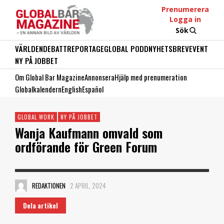
Prenumerera
Logga in
Sök
VÄRLDEN
DEBATT
REPORTAGE
GLOBAL PODD
NYHETSBREV
EVENT
NY PÅ JOBBET
Om Global Bar Magazine
Annonsera
Hjälp med prenumeration
Globalkalendern
English
Español
GLOBAL WORK
NY PÅ JOBBET
Wanja Kaufmann omvald som
ordförande för Green Forum
REDAKTIONEN
2 APRIL, 2024
Dela artikel