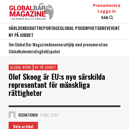
Prenumerera
Logga in
Sök
VÄRLDEN
DEBATT
REPORTAGE
GLOBAL PODD
NYHETSBREV
EVENT
NY PÅ JOBBET
Om Global Bar Magazine
Annonsera
Hjälp med prenumeration
Globalkalendern
English
Español
GLOBAL WORK
NY PÅ JOBBET
Olof Skoog är EU:s nye särskilda
representant för mänskliga
rättigheter
REDAKTIONEN
8 MAJ, 2024
Dela artikel