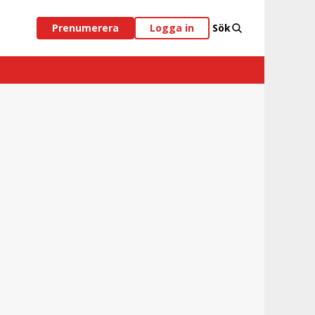
Prenumerera
Logga in
Sök