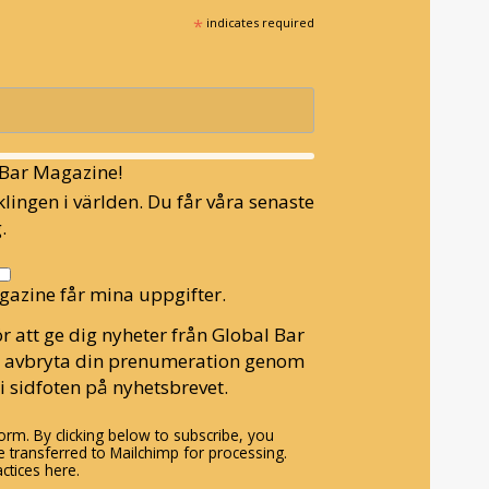
*
indicates required
l Bar Magazine!
lingen i världen. Du får våra senaste
.
gazine får mina uppgifter.
r att ge dig nyheter från Global Bar
n avbryta din prenumeration genom
i sidfoten på nyhetsbrevet.
rm. By clicking below to subscribe, you
 transferred to Mailchimp for processing.
ctices here.