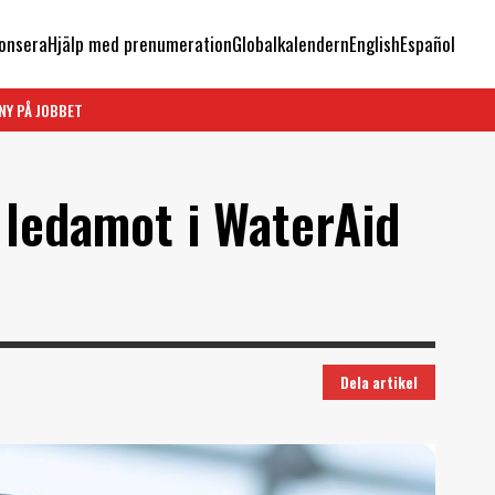
onsera
Hjälp med prenumeration
Globalkalendern
English
Español
NY PÅ JOBBET
 ledamot i WaterAid
Dela artikel