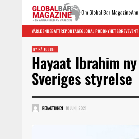
Om Global Bar Magazine
Ann
VÄRLDEN
DEBATT
REPORTAGE
GLOBAL PODD
NYHETSBREV
EVENT
NY PÅ JOBBET
Hayaat Ibrahim ny
Sveriges styrelse
REDAKTIONEN
18 JUNI, 2021