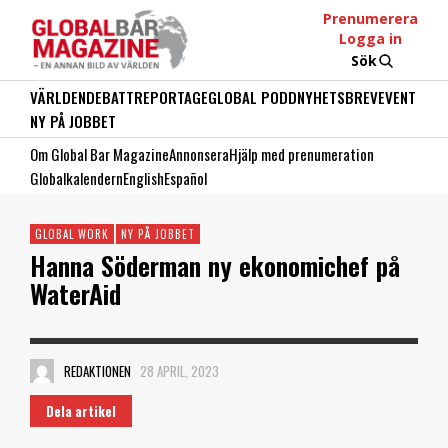
Prenumerera
Logga in
Sök
VÄRLDEN
DEBATT
REPORTAGE
GLOBAL PODD
NYHETSBREV
EVENT
NY PÅ JOBBET
Om Global Bar Magazine
Annonsera
Hjälp med prenumeration
Globalkalendern
English
Español
GLOBAL WORK
NY PÅ JOBBET
Hanna Söderman ny ekonomichef på
WaterAid
REDAKTIONEN
28 APRIL, 2023
Dela artikel