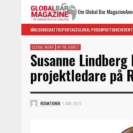
Om Global Bar Magazine
Ann
VÄRLDEN
DEBATT
REPORTAGE
GLOBAL PODD
NYHETSBREV
EVENT
GLOBAL WORK
NY PÅ JOBBET
Susanne Lindberg 
projektledare på 
REDAKTIONEN
1 JUNI, 2023