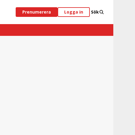
Prenumerera
Logga in
Sök