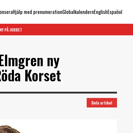
onsera
Hjälp med prenumeration
Globalkalendern
English
Español
NY PÅ JOBBET
Elmgren ny
Röda Korset
Dela artikel