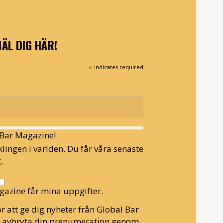
ÄL DIG HÄR!
*
indicates required
l Bar Magazine!
lingen i världen. Du får våra senaste
.
gazine får mina uppgifter.
r att ge dig nyheter från Global Bar
n avbryta din prenumeration genom