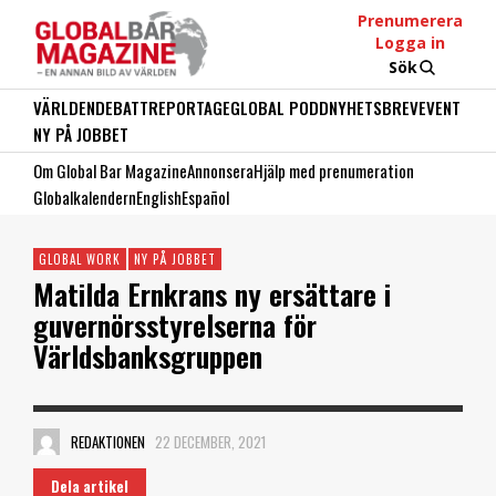
Prenumerera
Logga in
Sök
VÄRLDEN
DEBATT
REPORTAGE
GLOBAL PODD
NYHETSBREV
EVENT
NY PÅ JOBBET
Om Global Bar Magazine
Annonsera
Hjälp med prenumeration
Globalkalendern
English
Español
GLOBAL WORK
NY PÅ JOBBET
Matilda Ernkrans ny ersättare i
guvernörsstyrelserna för
Världsbanksgruppen
REDAKTIONEN
22 DECEMBER, 2021
Dela artikel