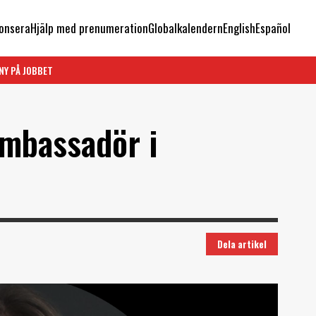
onsera
Hjälp med prenumeration
Globalkalendern
English
Español
NY PÅ JOBBET
mbassadör i
Dela artikel