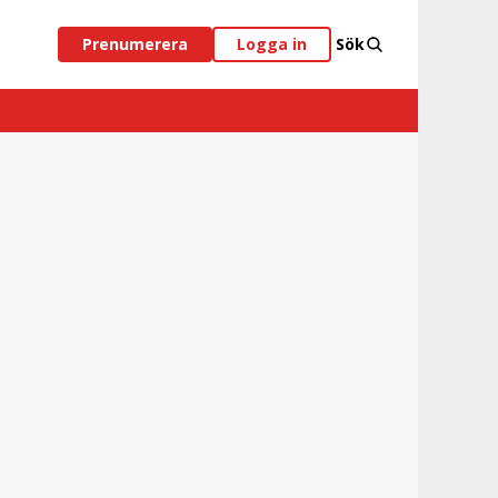
Prenumerera
Logga in
Sök