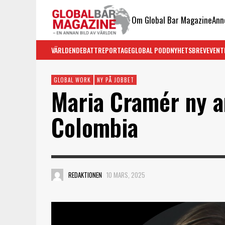
Om Global Bar Magazine
Ann
VÄRLDEN
DEBATT
REPORTAGE
GLOBAL PODD
NYHETSBREV
EVENT
GLOBAL WORK
NY PÅ JOBBET
Maria Cramér ny a
Colombia
REDAKTIONEN
10 MARS, 2025