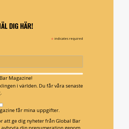
ÄL DIG HÄR!
*
indicates required
l Bar Magazine!
lingen i världen. Du får våra senaste
.
gazine får mina uppgifter.
r att ge dig nyheter från Global Bar
n avbryta din prenumeration genom