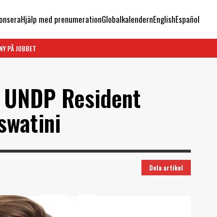
onsera
Hjälp med prenumeration
Globalkalendern
English
Español
NY PÅ JOBBET
y UNDP Resident
swatini
Dela artikel