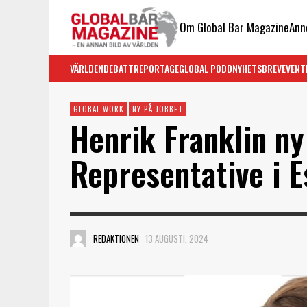
Om Global Bar Magazine
Ann
VÄRLDEN
DEBATT
REPORTAGE
GLOBAL PODD
NYHETSBREV
EVENT
GLOBAL WORK
NY PÅ JOBBET
Henrik Franklin n
Representative i E
REDAKTIONEN
13 AUGUSTI, 2024