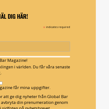
ÄL DIG HÄR!
*
indicates required
l Bar Magazine!
lingen i världen. Du får våra senaste
.
gazine får mina uppgifter.
r att ge dig nyheter från Global Bar
n avbryta din prenumeration genom
i sidfoten på nyhetsbrevet.