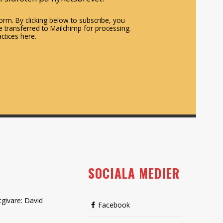
rm. By clicking below to subscribe, you
 transferred to Mailchimp for processing.
ctices here.
SOCIALA MEDIER
tgivare: David
Facebook