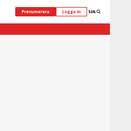
Prenumerera
Logga in
Sök