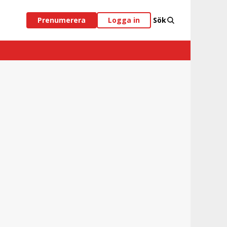
Prenumerera
Logga in
Sök