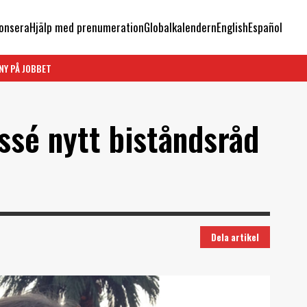
onsera
Hjälp med prenumeration
Globalkalendern
English
Español
NY PÅ JOBBET
ssé nytt biståndsråd
Dela artikel