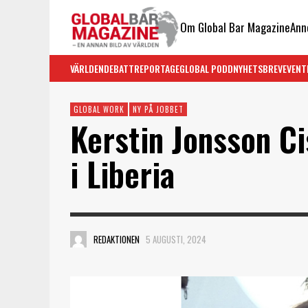
Om Global Bar Magazine
Ann
VÄRLDEN
DEBATT
REPORTAGE
GLOBAL PODD
NYHETSBREV
EVENT
GLOBAL WORK
NY PÅ JOBBET
Kerstin Jonsson Ci
i Liberia
REDAKTIONEN
5 AUGUSTI, 2024