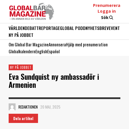
Prenumerera
Logga in
Sök
VÄRLDEN
DEBATT
REPORTAGE
GLOBAL PODD
NYHETSBREV
EVENT
NY PÅ JOBBET
Om Global Bar Magazine
Annonsera
Hjälp med prenumeration
Globalkalendern
English
Español
NY PÅ JOBBET
Eva Sundquist ny ambassadör i
Armenien
REDAKTIONEN
20 MAJ, 2025
Dela artikel