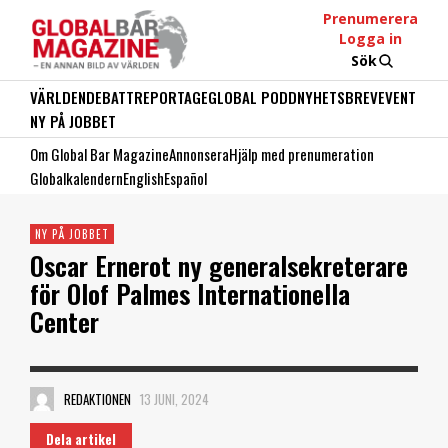
Prenumerera
Logga in
Sök
VÄRLDEN
DEBATT
REPORTAGE
GLOBAL PODD
NYHETSBREV
EVENT
NY PÅ JOBBET
Om Global Bar Magazine
Annonsera
Hjälp med prenumeration
Globalkalendern
English
Español
NY PÅ JOBBET
Oscar Ernerot ny generalsekreterare
för Olof Palmes Internationella
Center
REDAKTIONEN
13 JUNI, 2024
Dela artikel