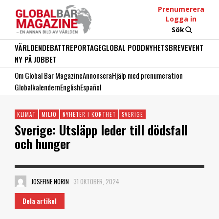
Prenumerera
Logga in
Sök
VÄRLDEN
DEBATT
REPORTAGE
GLOBAL PODD
NYHETSBREV
EVENT
NY PÅ JOBBET
Om Global Bar Magazine
Annonsera
Hjälp med prenumeration
Globalkalendern
English
Español
KLIMAT
MILJÖ
NYHETER I KORTHET
SVERIGE
Sverige: Utsläpp leder till dödsfall
och hunger
JOSEFINE NORIN
31 OKTOBER, 2024
Dela artikel