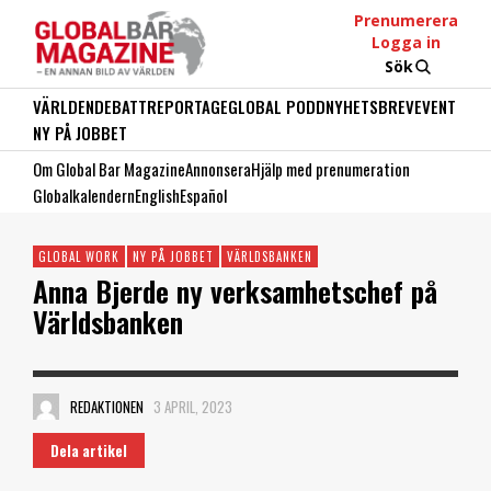
Prenumerera
Logga in
Sök
VÄRLDEN
DEBATT
REPORTAGE
GLOBAL PODD
NYHETSBREV
EVENT
NY PÅ JOBBET
Om Global Bar Magazine
Annonsera
Hjälp med prenumeration
Globalkalendern
English
Español
GLOBAL WORK
NY PÅ JOBBET
VÄRLDSBANKEN
Anna Bjerde ny verksamhetschef på
Världsbanken
REDAKTIONEN
3 APRIL, 2023
Dela artikel