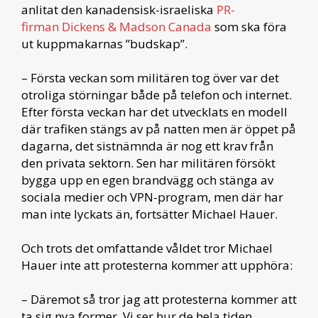
anlitat den kanadensisk-israeliska
PR-
firman Dickens & Madson Canada
som ska föra
ut kuppmakarnas ”budskap”.
– Första veckan som militären tog över var det
otroliga störningar både på telefon och internet.
Efter första veckan har det utvecklats en modell
där trafiken stängs av på natten men är öppet på
dagarna, det sistnämnda är nog ett krav från
den privata sektorn. Sen har militären försökt
bygga upp en egen brandvägg och stänga av
sociala medier och VPN-program, men där har
man inte lyckats än, fortsätter Michael Hauer.
Och trots det omfattande våldet tror Michael
Hauer inte att protesterna kommer att upphöra:
– Däremot så tror jag att protesterna kommer att
ta sig nya former. Vi ser hur de hela tiden