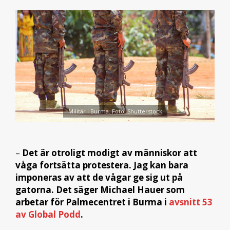
Militär i Burma. Foto: Shutterstock
–
Det är otroligt modigt av människor att
våga fortsätta protestera. Jag kan bara
imponeras av att de vågar ge sig ut på
gatorna. Det säger Michael Hauer som
arbetar för Palmecentret i Burma i
avsnitt 53
av Global Podd
.