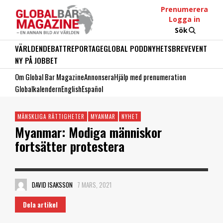
Prenumerera
Logga in
Sök
VÄRLDEN
DEBATT
REPORTAGE
GLOBAL PODD
NYHETSBREV
EVENT
NY PÅ JOBBET
Om Global Bar Magazine
Annonsera
Hjälp med prenumeration
Globalkalendern
English
Español
MÄNSKLIGA RÄTTIGHETER
MYANMAR
NYHET
Myanmar: Modiga människor
fortsätter protestera
DAVID ISAKSSON
7 MARS, 2021
Dela artikel