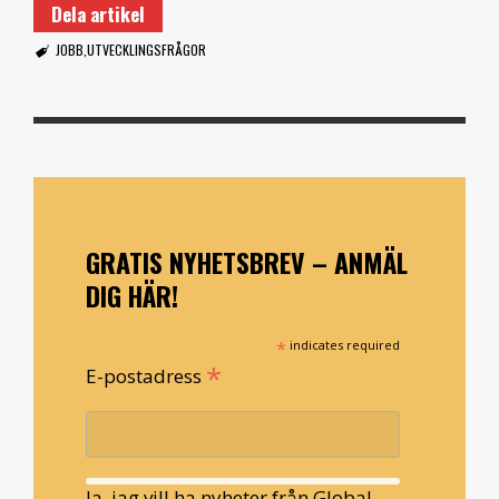
Dela artikel
JOBB
UTVECKLINGSFRÅGOR
GRATIS NYHETSBREV – ANMÄL
DIG HÄR!
*
indicates required
*
E-postadress
Ja, jag vill ha nyheter från Global