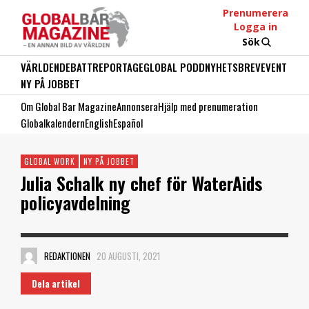
Prenumerera
Logga in
Sök
VÄRLDEN
DEBATT
REPORTAGE
GLOBAL PODD
NYHETSBREV
EVENT
NY PÅ JOBBET
Om Global Bar Magazine
Annonsera
Hjälp med prenumeration
Globalkalendern
English
Español
GLOBAL WORK
NY PÅ JOBBET
Julia Schalk ny chef för WaterAids
policyavdelning
REDAKTIONEN
20 AUGUSTI, 2021
Dela artikel