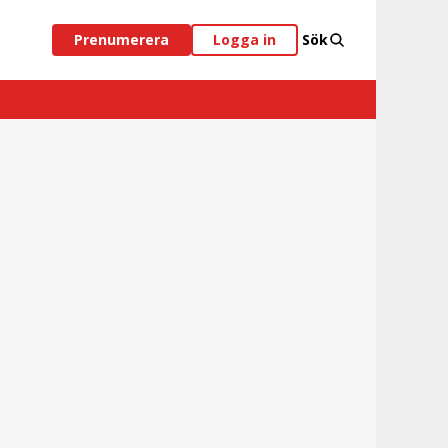
Prenumerera
Logga in
Sök