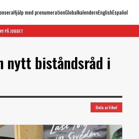
onsera
Hjälp med prenumeration
Globalkalendern
English
Español
NY PÅ JOBBET
 nytt biståndsråd i
Dela artikel