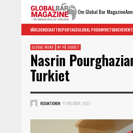
Om Global Bar Magazine
Ann
VÄRLDEN
DEBATT
REPORTAGE
GLOBAL PODD
NYHETSBREV
EVENT
GLOBAL WORK
NY PÅ JOBBET
Nasrin Pourghazian
Turkiet
REDAKTIONEN
17 OKTOBER, 2023