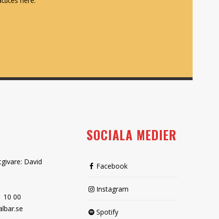
ctices here.
SOCIALA MEDIER
tgivare: David
Facebook
Instagram
1 10 00
lbar.se
Spotify