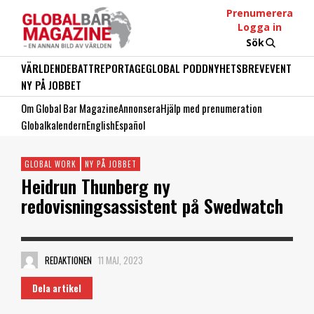
Prenumerera
Logga in
Sök
VÄRLDEN
DEBATT
REPORTAGE
GLOBAL PODD
NYHETSBREV
EVENT
NY PÅ JOBBET
Om Global Bar Magazine
Annonsera
Hjälp med prenumeration
Globalkalendern
English
Español
GLOBAL WORK
NY PÅ JOBBET
Heidrun Thunberg ny
redovisningsassistent på Swedwatch
REDAKTIONEN
11 MAJ, 2023
Dela artikel