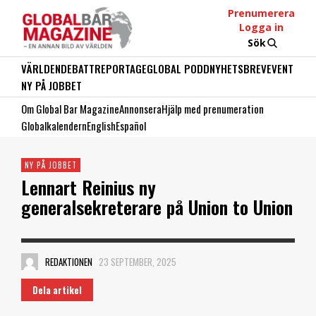
Prenumerera
Logga in
Sök
VÄRLDEN
DEBATT
REPORTAGE
GLOBAL PODD
NYHETSBREV
EVENT
NY PÅ JOBBET
Om Global Bar Magazine
Annonsera
Hjälp med prenumeration
Globalkalendern
English
Español
NY PÅ JOBBET
Lennart Reinius ny
generalsekreterare på Union to Union
REDAKTIONEN
23 SEPTEMBER, 2025
Dela artikel