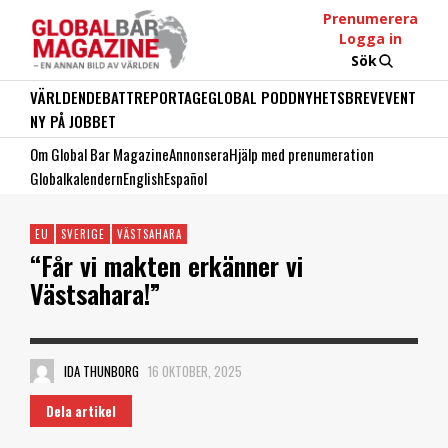
Prenumerera
Logga in
Sök
VÄRLDEN
DEBATT
REPORTAGE
GLOBAL PODD
NYHETSBREV
EVENT
NY PÅ JOBBET
Om Global Bar Magazine
Annonsera
Hjälp med prenumeration
Globalkalendern
English
Español
EU
SVERIGE
VÄSTSAHARA
“Får vi makten erkänner vi
Västsahara!”
IDA THUNBORG
16 OKTOBER, 2025
Dela artikel