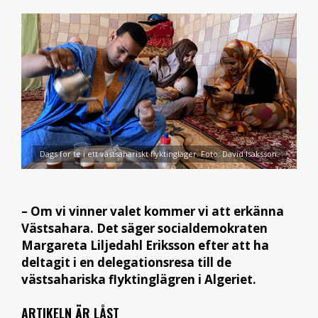
Dags för te i ett västsahariskt flyktingläger. Foto: David Isaksson.
– Om vi vinner valet kommer vi att erkänna
Västsahara. Det säger socialdemokraten
Margareta Liljedahl Eriksson efter att ha
deltagit i en delegationsresa till de
västsahariska flyktinglägren i Algeriet.
ARTIKELN ÄR LÅST