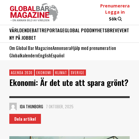
Prenumerera
Logga in
Sök
VÄRLDEN
DEBATT
REPORTAGE
GLOBAL PODD
NYHETSBREV
EVENT
NY PÅ JOBBET
Om Global Bar Magazine
Annonsera
Hjälp med prenumeration
Globalkalendern
English
Español
AGENDA 2030
EKONOMI
KLIMAT
SVERIGE
Ekonomi: Är det ute att spara grönt?
IDA THUNBORG
7 OKTOBER, 2025
Dela artikel