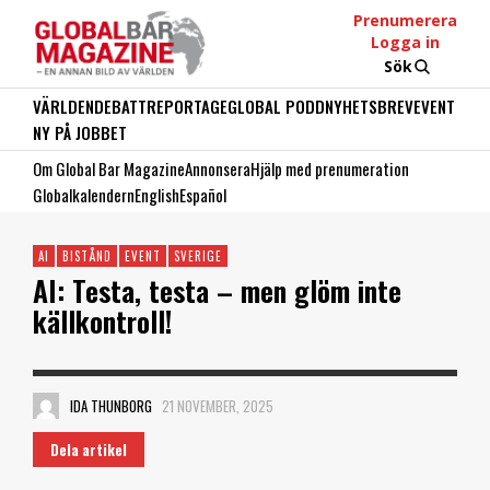
Prenumerera
Logga in
Sök
VÄRLDEN
DEBATT
REPORTAGE
GLOBAL PODD
NYHETSBREV
EVENT
NY PÅ JOBBET
Om Global Bar Magazine
Annonsera
Hjälp med prenumeration
Globalkalendern
English
Español
AI
BISTÅND
EVENT
SVERIGE
AI: Testa, testa – men glöm inte
källkontroll!
IDA THUNBORG
21 NOVEMBER, 2025
Dela artikel