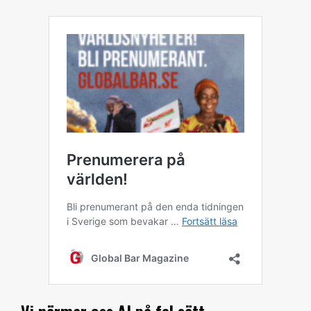
Vi närmar oss AI på fel sätt