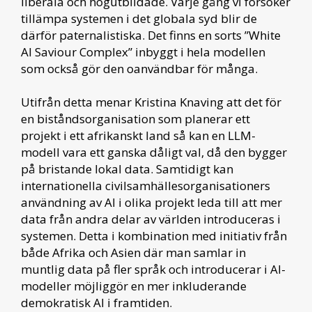
liberala och högutbildade. Varje gång vi försöker
tillämpa systemen i det globala syd blir de
därför paternalistiska. Det finns en sorts ”White
AI Saviour Complex” inbyggt i hela modellen
som också gör den oanvändbar för många.
Utifrån detta menar Kristina Knaving att det för
en biståndsorganisation som planerar ett
projekt i ett afrikanskt land så kan en LLM-
modell vara ett ganska dåligt val, då den bygger
på bristande lokal data. Samtidigt kan
internationella civilsamhällesorganisationers
användning av AI i olika projekt leda till att mer
data från andra delar av världen introduceras i
systemen. Detta i kombination med initiativ från
både Afrika och Asien där man samlar in
muntlig data på fler språk och introducerar i AI-
modeller möjliggör en mer inkluderande
demokratisk AI i framtiden.