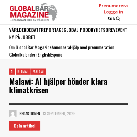
Prenumerera
Logga in
Sök
VÄRLDEN
DEBATT
REPORTAGE
GLOBAL PODD
NYHETSBREV
EVENT
NY PÅ JOBBET
Om Global Bar Magazine
Annonsera
Hjälp med prenumeration
Globalkalendern
English
Español
AI
KLIMAT
MALAWI
Malawi: AI hjälper bönder klara
klimatkrisen
REDAKTIONEN
13 SEPTEMBER, 2025
Dela artikel