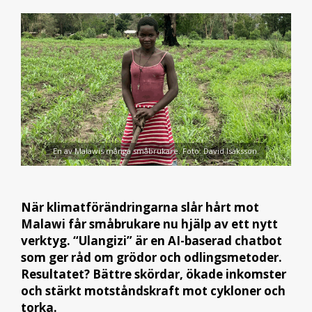
En av Malawis många småbrukare. Foto: David Isaksson.
När klimatförändringarna slår hårt mot
Malawi får småbrukare nu hjälp av ett nytt
verktyg. “Ulangizi” är en AI-baserad chatbot
som ger råd om grödor och odlingsmetoder.
Resultatet? Bättre skördar, ökade inkomster
och stärkt motståndskraft mot cykloner och
torka.