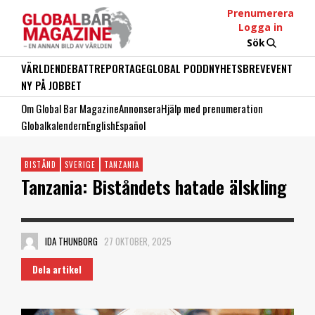
Prenumerera
Logga in
Sök
VÄRLDEN
DEBATT
REPORTAGE
GLOBAL PODD
NYHETSBREV
EVENT
NY PÅ JOBBET
Om Global Bar Magazine
Annonsera
Hjälp med prenumeration
Globalkalendern
English
Español
BISTÅND
SVERIGE
TANZANIA
Tanzania: Biståndets hatade älskling
IDA THUNBORG
27 OKTOBER, 2025
Dela artikel