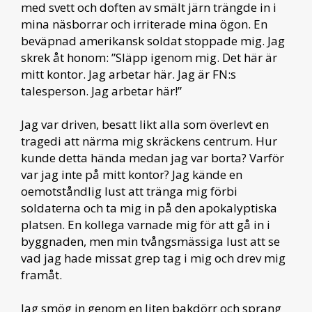
med svett och doften av smält järn trängde in i
mina näsborrar och irriterade mina ögon. En
beväpnad amerikansk soldat stoppade mig. Jag
skrek åt honom: ”Släpp igenom mig. Det här är
mitt kontor. Jag arbetar här. Jag är FN:s
talesperson. Jag arbetar här!”
Jag var driven, besatt likt alla som överlevt en
tragedi att närma mig skräckens centrum. Hur
kunde detta hända medan jag var borta? Varför
var jag inte på mitt kontor? Jag kände en
oemotståndlig lust att tränga mig förbi
soldaterna och ta mig in på den apokalyptiska
platsen. En kollega varnade mig för att gå in i
byggnaden, men min tvångsmässiga lust att se
vad jag hade missat grep tag i mig och drev mig
framåt.
Jag smög in genom en liten bakdörr och sprang