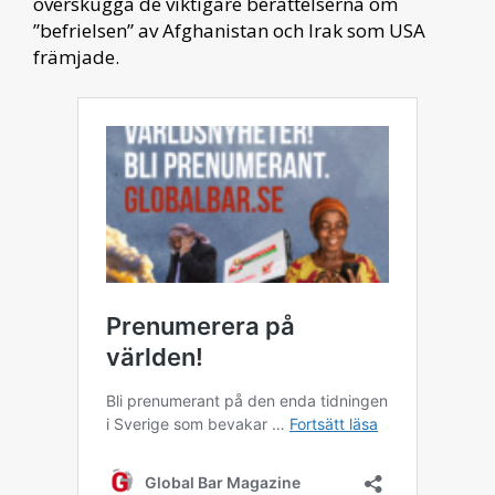
överskugga de viktigare berättelserna om
”befrielsen” av Afghanistan och Irak som USA
främjade.