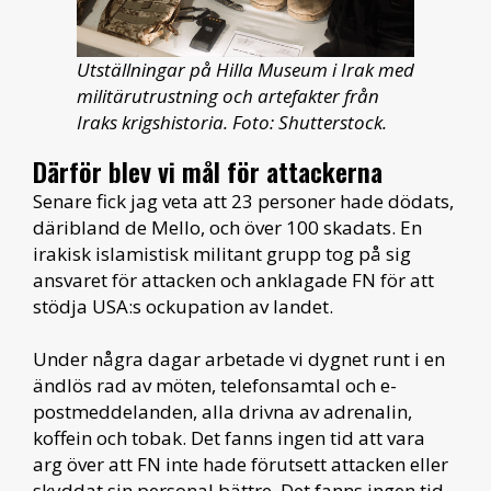
Utställningar på Hilla Museum i Irak med
militärutrustning och artefakter från
Iraks krigshistoria. Foto: Shutterstock.
Därför blev vi mål för attackerna
Senare fick jag veta att 23 personer hade dödats,
däribland de Mello, och över 100 skadats. En
irakisk islamistisk militant grupp tog på sig
ansvaret för attacken och anklagade FN för att
stödja USA:s ockupation av landet.
Under några dagar arbetade vi dygnet runt i en
ändlös rad av möten, telefonsamtal och e-
postmeddelanden, alla drivna av adrenalin,
koffein och tobak. Det fanns ingen tid att vara
arg över att FN inte hade förutsett attacken eller
skyddat sin personal bättre. Det fanns ingen tid