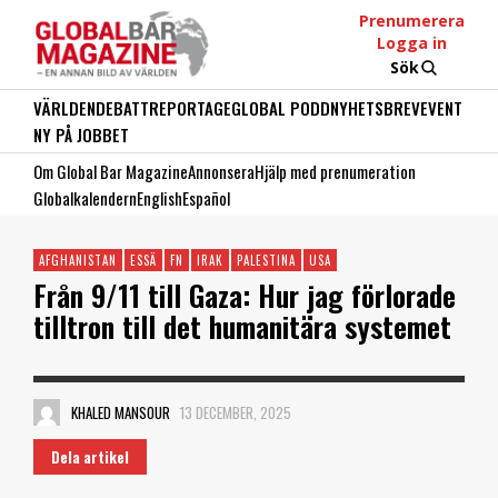
Prenumerera
Logga in
Sök
VÄRLDEN
DEBATT
REPORTAGE
GLOBAL PODD
NYHETSBREV
EVENT
NY PÅ JOBBET
Om Global Bar Magazine
Annonsera
Hjälp med prenumeration
Globalkalendern
English
Español
AFGHANISTAN
ESSÄ
FN
IRAK
PALESTINA
USA
Från 9/11 till Gaza: Hur jag förlorade
tilltron till det humanitära systemet
KHALED MANSOUR
13 DECEMBER, 2025
Dela artikel