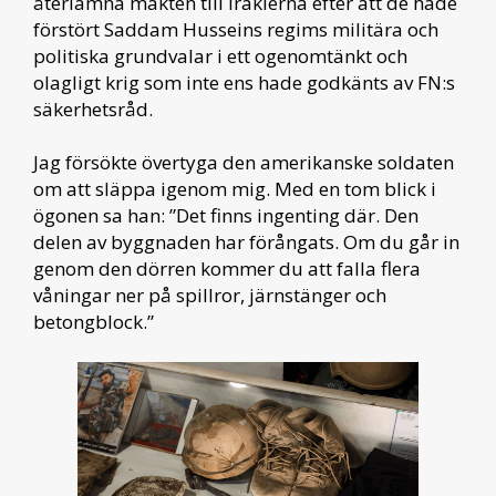
återlämna makten till irakierna efter att de hade
förstört Saddam Husseins regims militära och
politiska grundvalar i ett ogenomtänkt och
olagligt krig som inte ens hade godkänts av FN:s
säkerhetsråd.
Jag försökte övertyga den amerikanske soldaten
om att släppa igenom mig. Med en tom blick i
ögonen sa han: ”Det finns ingenting där. Den
delen av byggnaden har förångats. Om du går in
genom den dörren kommer du att falla flera
våningar ner på spillror, järnstänger och
betongblock.”