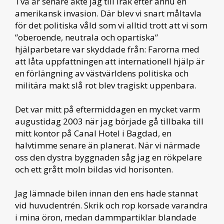
Två år senare åkte jag till Irak efter ännu en
amerikansk invasion. Där blev vi snart måltavla
för det politiska våld som vi alltid trott att vi som
”oberoende, neutrala och opartiska”
hjälparbetare var skyddade från: Farorna med
att låta uppfattningen att internationell hjälp är
en förlängning av västvärldens politiska och
militära makt slå rot blev tragiskt uppenbara.
Det var mitt på eftermiddagen en mycket varm
augustidag 2003 när jag började gå tillbaka till
mitt kontor på Canal Hotel i Bagdad, en
halvtimme senare än planerat. När vi närmade
oss den dystra byggnaden såg jag en rökpelare
och ett grått moln bildas vid horisonten.
Jag lämnade bilen innan den ens hade stannat
vid huvudentrén. Skrik och rop korsade varandra
i mina öron, medan dammpartiklar blandade