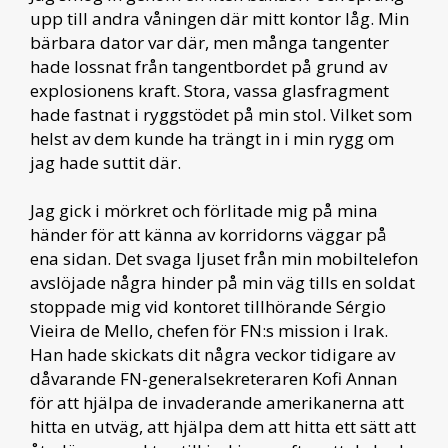
upp till andra våningen där mitt kontor låg. Min
bärbara dator var där, men många tangenter
hade lossnat från tangentbordet på grund av
explosionens kraft. Stora, vassa glasfragment
hade fastnat i ryggstödet på min stol. Vilket som
helst av dem kunde ha trängt in i min rygg om
jag hade suttit där.
Jag gick i mörkret och förlitade mig på mina
händer för att känna av korridorns väggar på
ena sidan. Det svaga ljuset från min mobiltelefon
avslöjade några hinder på min väg tills en soldat
stoppade mig vid kontoret tillhörande Sérgio
Vieira de Mello, chefen för FN:s mission i Irak.
Han hade skickats dit några veckor tidigare av
dåvarande FN-generalsekreteraren Kofi Annan
för att hjälpa de invaderande amerikanerna att
hitta en utväg, att hjälpa dem att hitta ett sätt att