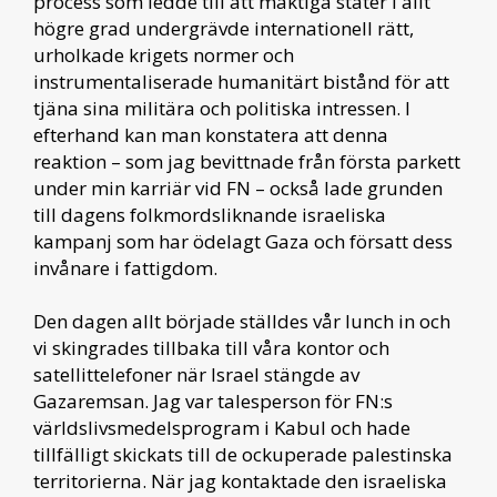
process som ledde till att mäktiga stater i allt
högre grad undergrävde internationell rätt,
urholkade krigets normer och
instrumentaliserade humanitärt bistånd för att
tjäna sina militära och politiska intressen. I
efterhand kan man konstatera att denna
reaktion – som jag bevittnade från första parkett
under min karriär vid FN – också lade grunden
till dagens folkmordsliknande israeliska
kampanj som har ödelagt Gaza och försatt dess
invånare i fattigdom.
Den dagen allt började ställdes vår lunch in och
vi skingrades tillbaka till våra kontor och
satellittelefoner när Israel stängde av
Gazaremsan. Jag var talesperson för FN:s
världslivsmedelsprogram i Kabul och hade
tillfälligt skickats till de ockuperade palestinska
territorierna. När jag kontaktade den israeliska