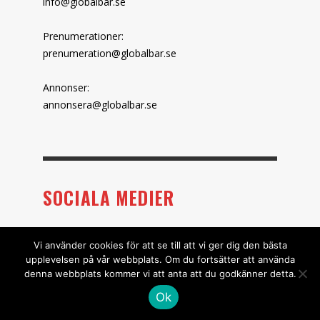
info@globalbar.se
Prenumerationer:
prenumeration@globalbar.se
Annonser:
annonsera@globalbar.se
SOCIALA MEDIER
Facebook
Vi använder cookies för att se till att vi ger dig den bästa
upplevelsen på vår webbplats. Om du fortsätter att använda
denna webbplats kommer vi att anta att du godkänner detta.
Instagram
Ok
Spotify