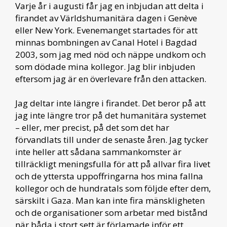
Varje år i augusti får jag en inbjudan att delta i
firandet av Världshumanitära dagen i Genève
eller New York. Evenemanget startades för att
minnas bombningen av Canal Hotel i Bagdad
2003, som jag med nöd och näppe undkom och
som dödade mina kollegor. Jag blir inbjuden
eftersom jag är en överlevare från den attacken.
Jag deltar inte längre i firandet. Det beror på att
jag inte längre tror på det humanitära systemet
– eller, mer precist, på det som det har
förvandlats till under de senaste åren. Jag tycker
inte heller att sådana sammankomster är
tillräckligt meningsfulla för att på allvar fira livet
och de yttersta uppoffringarna hos mina fallna
kollegor och de hundratals som följde efter dem,
särskilt i Gaza. Man kan inte fira mänskligheten
och de organisationer som arbetar med bistånd
när båda i stort sett är förlamade inför ett