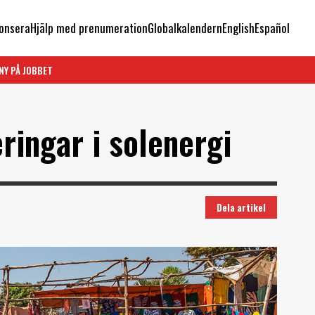
onsera
Hjälp med prenumeration
Globalkalendern
English
Español
NY PÅ JOBBET
eringar i solenergi
Dela artikel