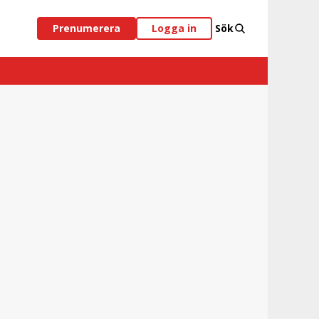
Prenumerera
Logga in
Sök