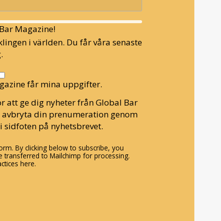
l Bar Magazine!
lingen i världen. Du får våra senaste
.
gazine får mina uppgifter.
r att ge dig nyheter från Global Bar
n avbryta din prenumeration genom
i sidfoten på nyhetsbrevet.
rm. By clicking below to subscribe, you
 transferred to Mailchimp for processing.
ctices here.