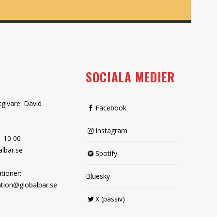
SOCIALA MEDIER
tgivare: David
Facebook
Instagram
1 10 00
lbar.se
Spotify
tioner:
Bluesky
tion@globalbar.se
X (passiv)