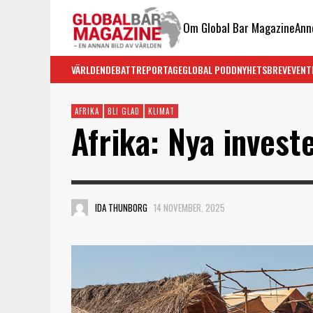
Om Global Bar Magazine
Ann
VÄRLDEN
DEBATT
REPORTAGE
GLOBAL PODD
NYHETSBREV
EVENT
AFRIKA
BLI GLAD
KLIMAT
Afrika: Nya invest
IDA THUNBORG
14 NOVEMBER, 2025