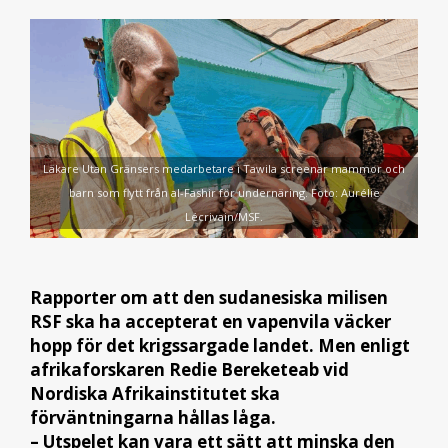
Läkare Utan Gränsers medarbetare i Tawila screenar mammor och
barn som flytt från al-Fashir för undernäring. Foto: Aurélie
Lécrivain/MSF.
Rapporter om att den sudanesiska milisen
RSF ska ha accepterat en vapenvila väcker
hopp för det krigssargade landet. Men enligt
afrikaforskaren Redie Bereketeab vid
Nordiska Afrikainstitutet ska
förväntningarna hållas låga.
– Utspelet kan vara ett sätt att minska den