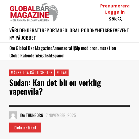
Prenumerera
Logga in
Sök
VÄRLDEN
DEBATT
REPORTAGE
GLOBAL PODD
NYHETSBREV
EVENT
NY PÅ JOBBET
Om Global Bar Magazine
Annonsera
Hjälp med prenumeration
Globalkalendern
English
Español
MÄNSKLIGA RÄTTIGHETER
SUDAN
Sudan: Kan det bli en verklig
vapenvila?
IDA THUNBORG
7 NOVEMBER, 2025
Dela artikel