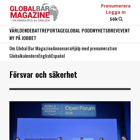
Prenumerera
Logga in
Sök
VÄRLDEN
DEBATT
REPORTAGE
GLOBAL PODD
NYHETSBREV
EVENT
NY PÅ JOBBET
Om Global Bar Magazine
Annonsera
Hjälp med prenumeration
Globalkalendern
English
Español
Försvar och säkerhet