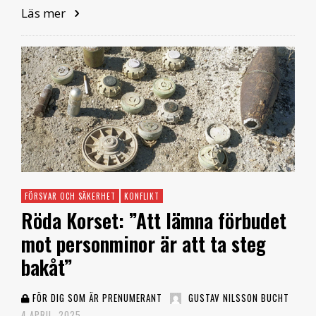
Läs mer
FÖRSVAR OCH SÄKERHET
KONFLIKT
Röda Korset: ”Att lämna förbudet
mot personminor är att ta steg
bakåt”
FÖR DIG SOM ÄR PRENUMERANT
GUSTAV NILSSON BUCHT
4 APRIL, 2025