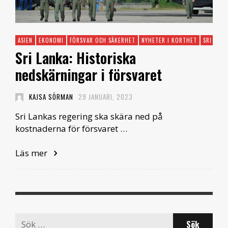
ASIEN
EKONOMI
FÖRSVAR OCH SÄKERHET
NYHETER I KORTHET
SRI LANK
Sri Lanka: Historiska
nedskärningar i försvaret
KAJSA SÖRMAN
29 JANUARI, 2023
Sri Lankas regering ska skära ned på
kostnaderna för försvaret …
Läs mer
Search