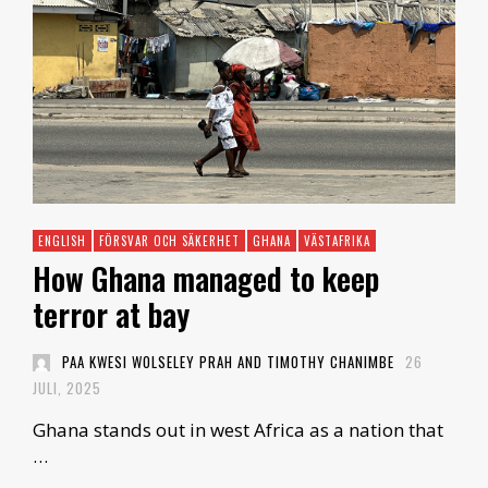
ENGLISH
FÖRSVAR OCH SÄKERHET
GHANA
VÄSTAFRIKA
How Ghana managed to keep
terror at bay
PAA KWESI WOLSELEY PRAH AND TIMOTHY CHANIMBE
26
JULI, 2025
Ghana stands out in west Africa as a nation that
…