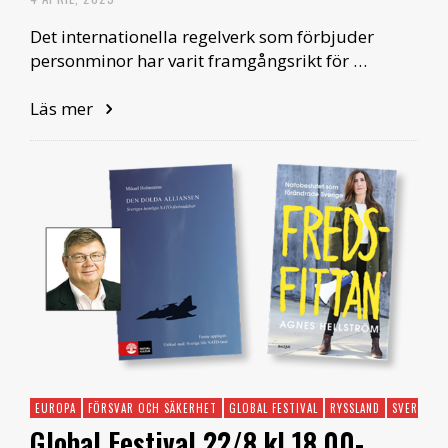
Det internationella regelverk som förbjuder
personminor har varit framgångsrikt för …
Läs mer
EUROPA
FÖRSVAR OCH SÄKERHET
GLOBAL FESTIVAL
RYSSLAND
SVERIGE
Global Festival 22/8 kl 18.00-