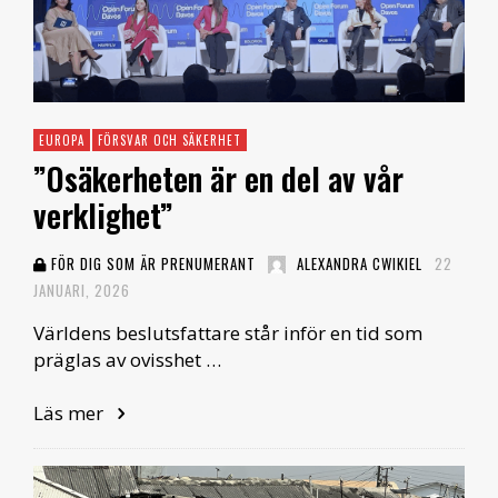
EUROPA
FÖRSVAR OCH SÄKERHET
”Osäkerheten är en del av vår
verklighet”
FÖR DIG SOM ÄR PRENUMERANT
ALEXANDRA CWIKIEL
22
JANUARI, 2026
Världens beslutsfattare står inför en tid som
präglas av ovisshet …
Läs mer