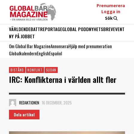
Prenumerera
Logga in
Sök
VÄRLDEN
DEBATT
REPORTAGE
GLOBAL PODD
NYHETSBREV
EVENT
NY PÅ JOBBET
Om Global Bar Magazine
Annonsera
Hjälp med prenumeration
Globalkalendern
English
Español
BISTÅND
KONFLIKT
SUDAN
IRC: Konflikterna i världen allt fler
REDAKTIONEN
16 DECEMBER, 2025
Dela artikel