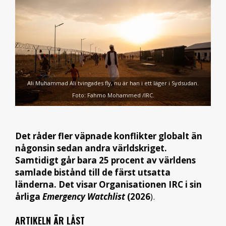
Ali Muhammad Ali tvingades fly, nu är han i ett läger i Sydsudan.
Foto: Fahmo Mohammed /IRC.
Det råder fler väpnade konflikter globalt än
någonsin sedan andra världskriget.
Samtidigt går bara 25 procent av världens
samlade bistånd till de färst utsatta
länderna. Det visar Organisationen IRC i sin
årliga
Emergency Watchlist
(2026
).
ARTIKELN ÄR LÅST