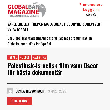
Prenumerera
Logga in
Sök
VÄRLDEN
DEBATT
REPORTAGE
GLOBAL PODD
NYHETSBREV
EVENT
NY PÅ JOBBET
Om Global Bar Magazine
Annonsera
Hjälp med prenumeration
Globalkalendern
English
Español
ISRAEL
KULTUR
PALESTINA
Palestinsk-israelisk film vann Oscar
för bästa dokumentär
GUSTAV NILSSON BUCHT
3 MARS, 2025
Dela artikel