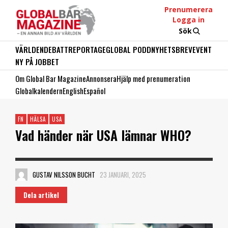
Prenumerera
Logga in
Sök
VÄRLDEN
DEBATT
REPORTAGE
GLOBAL PODD
NYHETSBREV
EVENT
NY PÅ JOBBET
Om Global Bar Magazine
Annonsera
Hjälp med prenumeration
Globalkalendern
English
Español
FN
HÄLSA
USA
Vad händer när USA lämnar WHO?
GUSTAV NILSSON BUCHT
23 JANUARI, 2025
Dela artikel