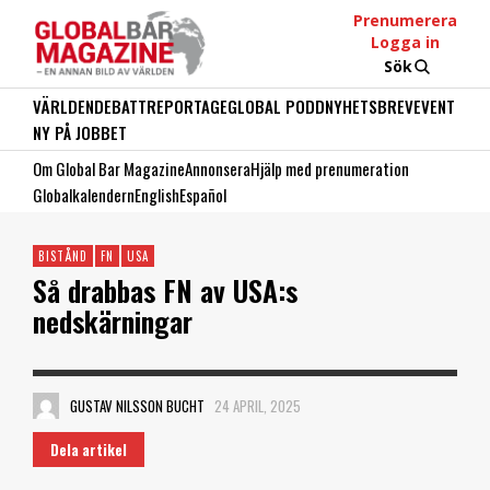
Prenumerera
Logga in
Sök
VÄRLDEN
DEBATT
REPORTAGE
GLOBAL PODD
NYHETSBREV
EVENT
NY PÅ JOBBET
Om Global Bar Magazine
Annonsera
Hjälp med prenumeration
Globalkalendern
English
Español
BISTÅND
FN
USA
Så drabbas FN av USA:s
nedskärningar
GUSTAV NILSSON BUCHT
24 APRIL, 2025
Dela artikel