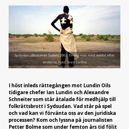
Sydsudan (dåvarande Sudan), 2002. En ung man med skador efter
striderna. Foto: Sven Torfinn
I höst inleds rättegången mot Lundin Oils
tidigare chefer Ian Lundin och Alexandre
Schneiter som står åtalade för medhjälp till
folkrättsbrott i Sydsudan. Vad står på spel
och vad kan vi förvänta oss av den juridiska
processen? Kom och lyssna på journalisten
Petter Bolme som under femton års tid följt