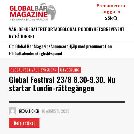
Prenumerera
Logga in
Sök
VÄRLDEN
DEBATT
REPORTAGE
GLOBAL PODD
NYHETSBREV
EVENT
NY PÅ JOBBET
Om Global Bar Magazine
Annonsera
Hjälp med prenumeration
Globalkalendern
English
Español
GLOBAL FESTIVAL
SYDSUDAN
UTVECKLING
Global Festival 23/8 8.30-9.30. Nu
startar Lundin-rättegången
REDAKTIONEN
16 AUGUSTI, 2023
Dela artikel