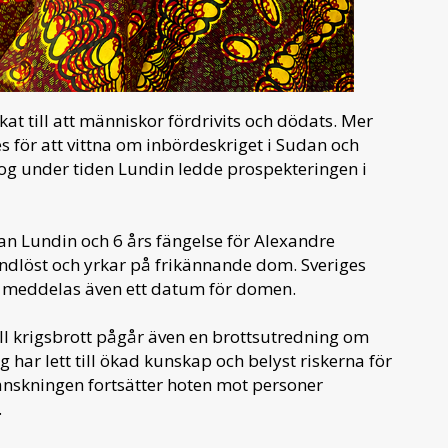
at till att människor fördrivits och dödats. Mer
s för att vittna om inbördeskriget i Sudan och
og under tiden Lundin ledde prospekteringen i
Ian Lundin och 6 års fängelse för Alexandre
rundlöst och yrkar på frikännande dom. Sveriges
Då meddelas även ett datum för domen.
l krigsbrott pågår även en brottsutredning om
 har lett till ökad kunskap och belyst riskerna för
granskningen fortsätter hoten mot personer
.