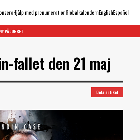
onsera
Hjälp med prenumeration
Globalkalendern
English
Español
NY PÅ JOBBET
n-fallet den 21 maj
Dela artikel