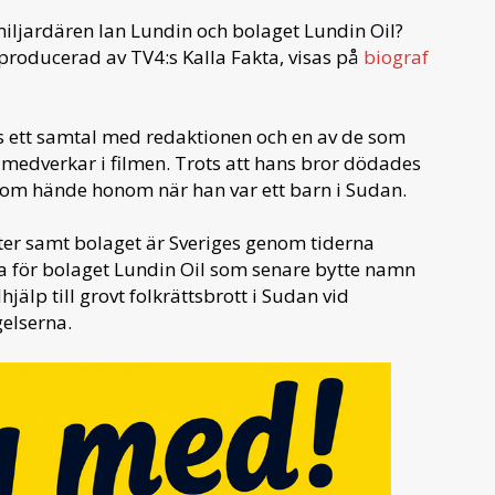
emiljardären Ian Lundin och bolaget Lundin Oil?
producerad av TV4:s Kalla Fakta, visas på
biograf
ls ett samtal med redaktionen och en av de som
 medverkar i filmen. Trots att hans bror dödades
som hände honom när han var ett barn i Sudan.
ter samt bolaget är Sveriges genom tiderna
na för bolaget Lundin Oil som senare bytte namn
jälp till grovt folkrättsbrott i Sudan vid
gelserna.