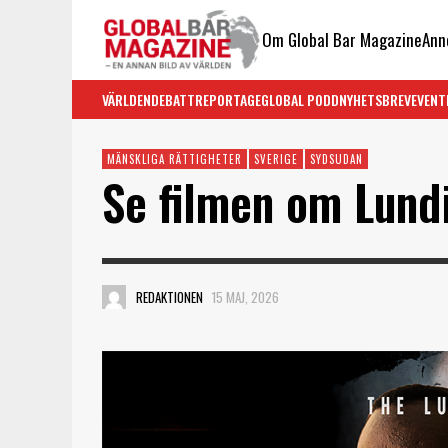
Om Global Bar Magazine
Ann
VÄRLDEN
DEBATT
REPORTAGE
GLOBAL PODD
NYHETSBREV
EVENT
MÄNSKLIGA RÄTTIGHETER
SVERIGE
SYDSUDAN
Se filmen om Lundi
REDAKTIONEN
15 MAJ, 2026