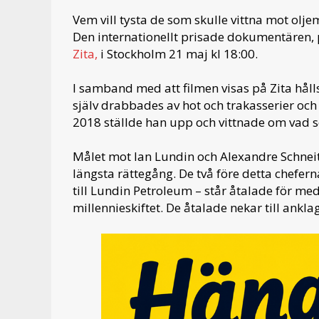
Vem vill tysta de som skulle vittna mot olj
Den internationellt prisade dokumentären, 
Zita,
i Stockholm 21 maj kl 18:00.
I samband med att filmen visas på Zita hål
själv drabbades av hot och trakasserier och
2018 ställde han upp och vittnade om vad 
Målet mot Ian Lundin och Alexandre Schnei
längsta rättegång. De två före detta chefer
till Lundin Petroleum – står åtalade för medh
millennieskiftet. De åtalade nekar till ankla