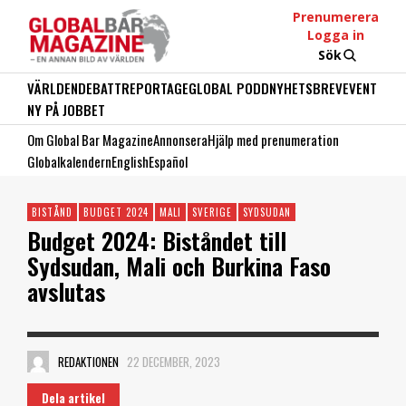
Prenumerera
Logga in
Sök
VÄRLDEN
DEBATT
REPORTAGE
GLOBAL PODD
NYHETSBREV
EVENT
NY PÅ JOBBET
Om Global Bar Magazine
Annonsera
Hjälp med prenumeration
Globalkalendern
English
Español
BISTÅND
BUDGET 2024
MALI
SVERIGE
SYDSUDAN
Budget 2024: Biståndet till
Sydsudan, Mali och Burkina Faso
avslutas
REDAKTIONEN
22 DECEMBER, 2023
Dela artikel