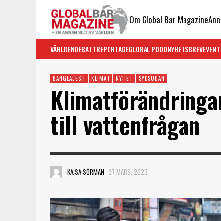
Om Global Bar Magazine
Ann
VÄRLDEN
DEBATT
REPORTAGE
GLOBAL PODD
NYHETSBREV
EVENT
BANGLADESH
KLIMAT
NYHET
SYDSUDAN
Klimatförändringa
till vattenfrågan
KAJSA SÖRMAN
27 MARS, 2023