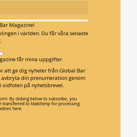
l Bar Magazine!
lingen i världen. Du får våra senaste
.
gazine får mina uppgifter.
r att ge dig nyheter från Global Bar
n avbryta din prenumeration genom
i sidfoten på nyhetsbrevet.
rm. By clicking below to subscribe, you
 transferred to Mailchimp for processing.
ctices here.