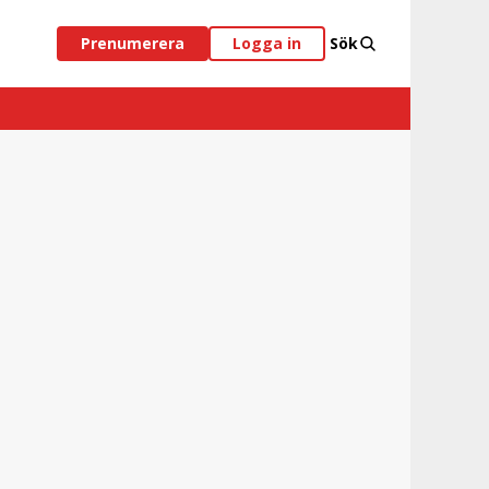
Prenumerera
Logga in
Sök