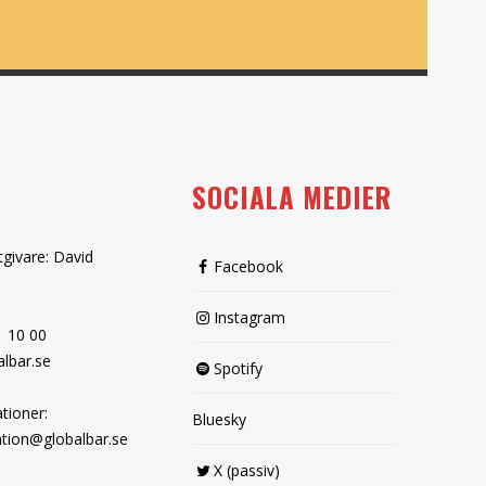
SOCIALA MEDIER
tgivare: David
Facebook
Instagram
1 10 00
lbar.se
Spotify
tioner:
Bluesky
tion@globalbar.se
X (passiv)