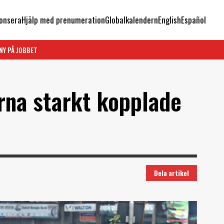
onsera
Hjälp med prenumeration
Globalkalendern
English
Español
NY PÅ JOBBET
rna starkt kopplade
Dela artikel