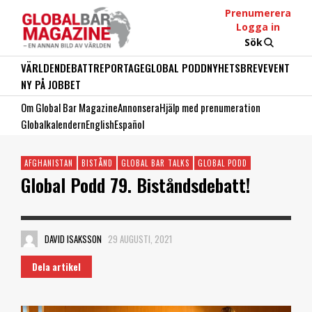
Prenumerera
Logga in
Sök
VÄRLDEN
DEBATT
REPORTAGE
GLOBAL PODD
NYHETSBREV
EVENT
NY PÅ JOBBET
Om Global Bar Magazine
Annonsera
Hjälp med prenumeration
Globalkalendern
English
Español
AFGHANISTAN
BISTÅND
GLOBAL BAR TALKS
GLOBAL PODD
Global Podd 79. Biståndsdebatt!
DAVID ISAKSSON
29 AUGUSTI, 2021
Dela artikel