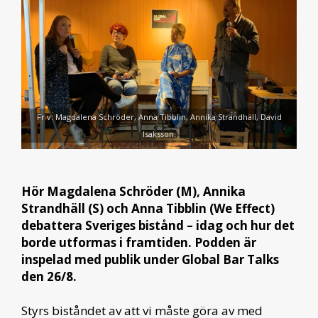
Fr v: Magdalena Schröder, Anna Tibblin, Annika Strandhäll, David
Isaksson.
Hör Magdalena Schröder (M), Annika
Strandhäll (S) och Anna Tibblin (We Effect)
debattera Sveriges bistånd – idag och hur det
borde utformas i framtiden. Podden är
inspelad med publik under Global Bar Talks
den 26/8.
Styrs biståndet av att vi måste göra av med