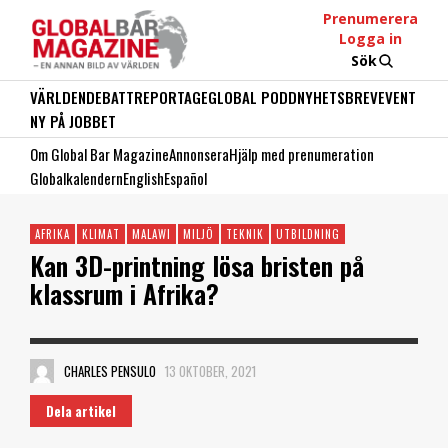
Prenumerera
Logga in
Sök
VÄRLDEN
DEBATT
REPORTAGE
GLOBAL PODD
NYHETSBREV
EVENT
NY PÅ JOBBET
Om Global Bar Magazine
Annonsera
Hjälp med prenumeration
Globalkalendern
English
Español
AFRIKA
KLIMAT
MALAWI
MILJÖ
TEKNIK
UTBILDNING
Kan 3D-printning lösa bristen på
klassrum i Afrika?
CHARLES PENSULO
13 OKTOBER, 2021
Dela artikel