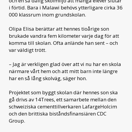
och en så dålig skolmiljö att många elever slutar
i förtid. Bara i Malawi behövs ytterligare cirka 36
000 klassrum inom grundskolan.
Olipa Elisa berättar att hennes tioårige son
brukade vandra fem kilometer varje dag för att
komma till skolan. Ofta anlände han sent – och
var väldigt trött.
– Jag är verkligen glad över att vi nu har en skola
närmare vårt hem och att mitt barn inte längre
har en så lång skolväg, säger hon.
Projektet som byggt skolan där hennes son ska
gå drivs av 14Trees, ett samarbete mellan den
schweiziska cementtillverkaren LafargeHolcim
och den brittiska biståndsfinansiären CDC
Group.