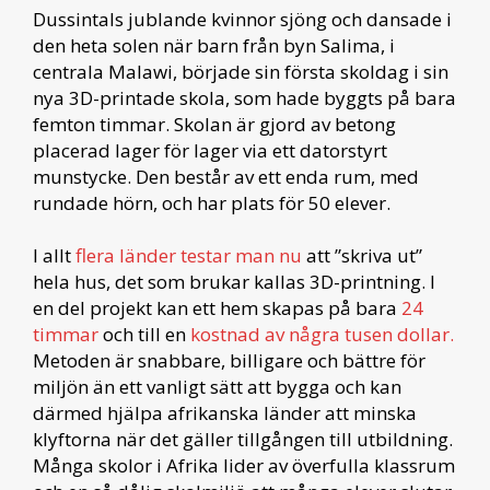
Dussintals jublande kvinnor sjöng och dansade i
den heta solen när barn från byn Salima, i
centrala Malawi, började sin första skoldag i sin
nya 3D-printade skola, som hade byggts på bara
femton timmar. Skolan är gjord av betong
placerad lager för lager via ett datorstyrt
munstycke. Den består av ett enda rum, med
rundade hörn, och har plats för 50 elever.
I allt
flera länder testar man nu
att ”skriva ut”
hela hus, det som brukar kallas 3D-printning. I
en del projekt kan ett hem skapas på bara
24
timmar
och till en
kostnad av några tusen dollar.
Metoden är snabbare, billigare och bättre för
miljön än ett vanligt sätt att bygga och kan
därmed hjälpa afrikanska länder att minska
klyftorna när det gäller tillgången till utbildning.
Många skolor i Afrika lider av överfulla klassrum