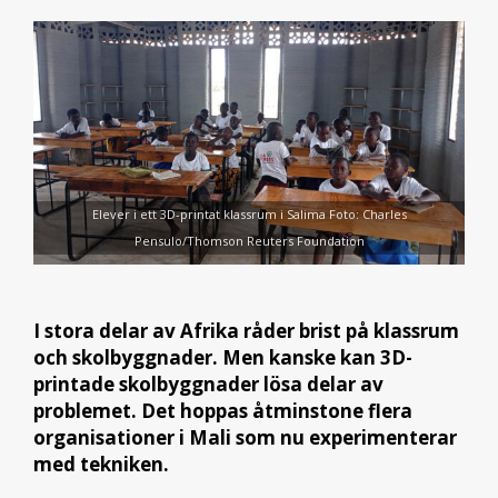
Elever i ett 3D-printat klassrum i Salima Foto: Charles
Pensulo/Thomson Reuters Foundation
I stora delar av Afrika råder brist på klassrum
och skolbyggnader. Men kanske kan 3D-
printade skolbyggnader lösa delar av
problemet. Det hoppas åtminstone flera
organisationer i Mali som nu experimenterar
med tekniken.