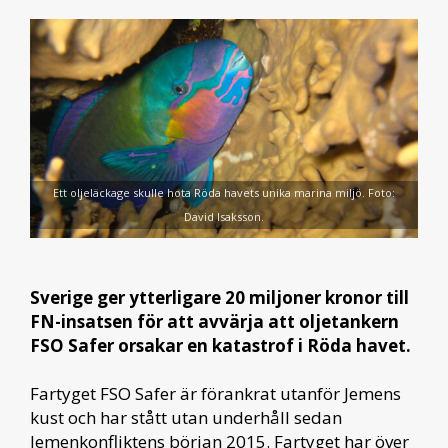
Ett oljeläckage skulle hota Röda havets unika marina miljö. Foto:
David Isaksson.
Sverige ger ytterligare 20 miljoner kronor till
FN-insatsen för att avvärja att oljetankern
FSO Safer orsakar en katastrof i Röda havet.
Fartyget FSO Safer är förankrat utanför Jemens
kust och har stått utan underhåll sedan
Jemenkonfliktens början 2015. Fartyget har över