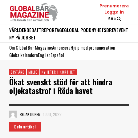
Prenumerera
Logga in
Sök
VÄRLDEN
DEBATT
REPORTAGE
GLOBAL PODD
NYHETSBREV
EVENT
NY PÅ JOBBET
Om Global Bar Magazine
Annonsera
Hjälp med prenumeration
Globalkalendern
English
Español
BISTÅND
MILJÖ
NYHETER I KORTHET
Ökat svenskt stöd för att hindra
oljekatastrof i Röda havet
REDAKTIONEN
1 JULI, 2022
Dela artikel