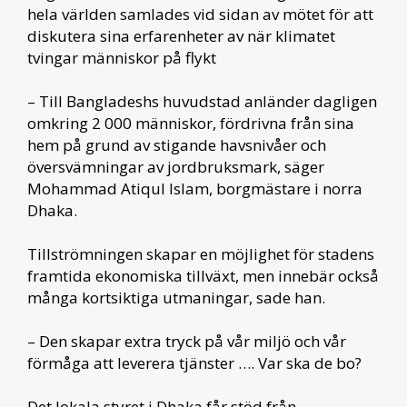
hela världen samlades vid sidan av mötet för att
diskutera sina erfarenheter av när klimatet
tvingar människor på flykt
– Till Bangladeshs huvudstad anländer dagligen
omkring 2 000 människor, fördrivna från sina
hem på grund av stigande havsnivåer och
översvämningar av jordbruksmark, säger
Mohammad Atiqul Islam, borgmästare i norra
Dhaka.
Tillströmningen skapar en möjlighet för stadens
framtida ekonomiska tillväxt, men innebär också
många kortsiktiga utmaningar, sade han.
– Den skapar extra tryck på vår miljö och vår
förmåga att leverera tjänster …. Var ska de bo?
Det lokala styret i Dhaka får stöd från