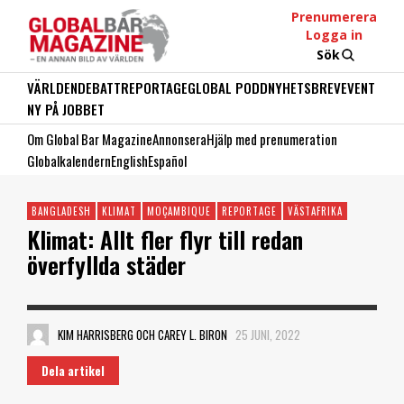
Prenumerera
Logga in
Sök
VÄRLDEN
DEBATT
REPORTAGE
GLOBAL PODD
NYHETSBREV
EVENT
NY PÅ JOBBET
Om Global Bar Magazine
Annonsera
Hjälp med prenumeration
Globalkalendern
English
Español
BANGLADESH
KLIMAT
MOÇAMBIQUE
REPORTAGE
VÄSTAFRIKA
Klimat: Allt fler flyr till redan
överfyllda städer
KIM HARRISBERG OCH CAREY L. BIRON
25 JUNI, 2022
Dela artikel