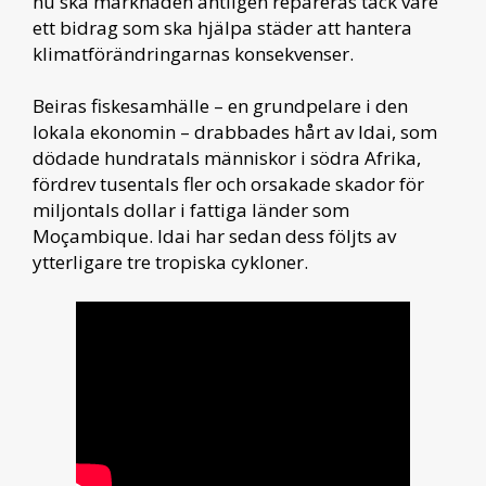
nu ska marknaden äntligen repareras tack vare
ett bidrag som ska hjälpa städer att hantera
klimatförändringarnas konsekvenser.
Beiras fiskesamhälle – en grundpelare i den
lokala ekonomin – drabbades hårt av Idai, som
dödade hundratals människor i södra Afrika,
fördrev tusentals fler och orsakade skador för
miljontals dollar i fattiga länder som
Moçambique. Idai har sedan dess följts av
ytterligare tre tropiska cykloner.