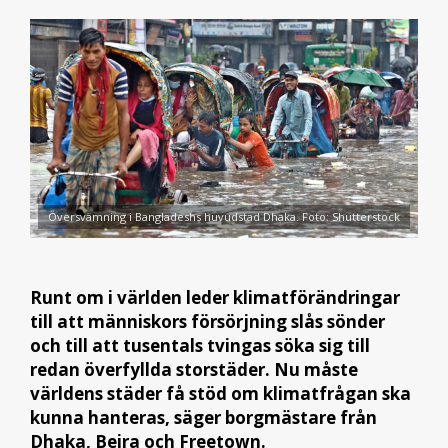
Översvämning i Bangladeshs huvudstad Dhaka. Foto: Shutterstock
Runt om i världen leder klimatförändringar
till att människors försörjning slås sönder
och till att tusentals tvingas söka sig till
redan överfyllda storstäder. Nu måste
världens städer få stöd om klimatfrågan ska
kunna hanteras, säger borgmästare
från
Dhaka, Beira och Freetown.