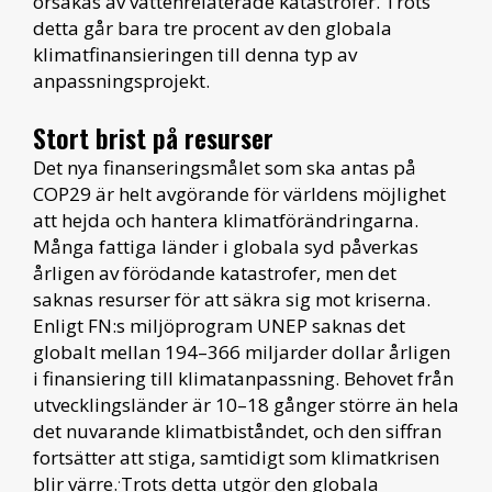
orsakas av vattenrelaterade katastrofer. Trots
detta går bara tre procent av den globala
klimatfinansieringen till denna typ av
anpassningsprojekt.
Stort brist på resurser
Det nya finanseringsmålet som ska antas på
COP29 är helt avgörande för världens möjlighet
att hejda och hantera klimatförändringarna.
Många fattiga länder i globala syd påverkas
årligen av förödande katastrofer, men det
saknas resurser för att säkra sig mot kriserna.
Enligt FN:s miljöprogram UNEP saknas det
globalt mellan 194–366 miljarder dollar årligen
i finansiering till klimatanpassning. Behovet från
utvecklingsländer är 10–18 gånger större än hela
det nuvarande klimatbiståndet, och den siffran
fortsätter att stiga, samtidigt som klimatkrisen
.
blir värre.
Trots detta utgör den globala