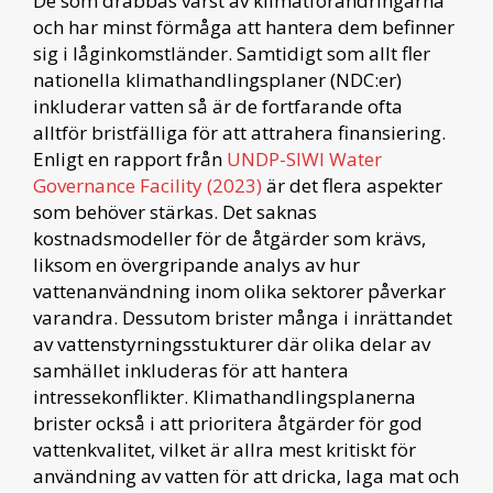
De som drabbas värst av klimatförändringarna
och har minst förmåga att hantera dem befinner
sig i låginkomstländer. Samtidigt som allt fler
nationella klimathandlingsplaner (NDC:er)
inkluderar vatten så är de fortfarande ofta
alltför bristfälliga för att attrahera finansiering.
Enligt en rapport från
UNDP-SIWI Water
Governance Facility (2023)
är det flera aspekter
som behöver stärkas. Det saknas
kostnadsmodeller för de åtgärder som krävs,
liksom en övergripande analys av hur
vattenanvändning inom olika sektorer påverkar
varandra. Dessutom brister många i inrättandet
av vattenstyrningsstukturer där olika delar av
samhället inkluderas för att hantera
intressekonflikter. Klimathandlingsplanerna
brister också i att prioritera åtgärder för god
vattenkvalitet, vilket är allra mest kritiskt för
användning av vatten för att dricka, laga mat och