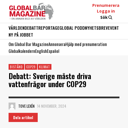
Prenumerera
Logga in
Sök
VÄRLDEN
DEBATT
REPORTAGE
GLOBAL PODD
NYHETSBREV
EVENT
NY PÅ JOBBET
Om Global Bar Magazine
Annonsera
Hjälp med prenumeration
Globalkalendern
English
Español
BISTÅND
COP29
KLIMAT
Debatt: Sverige måste driva
vattenfrågor under COP29
TOVE LEXÉN
14 NOVEMBER, 2024
Dela artikel