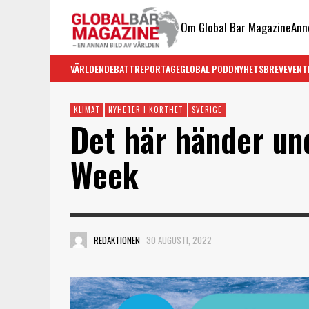
Om Global Bar Magazine
Ann
VÄRLDEN
DEBATT
REPORTAGE
GLOBAL PODD
NYHETSBREV
EVENT
KLIMAT
NYHETER I KORTHET
SVERIGE
Det här händer un
Week
REDAKTIONEN
30 AUGUSTI, 2022