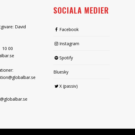
SOCIALA MEDIER
tgivare: David
Facebook
Instagram
1 10 00
lbar.se
Spotify
tioner:
Bluesky
tion@globalbar.se
X (passiv)
@globalbar.se