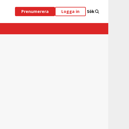
Prenumerera
Logga in
Sök