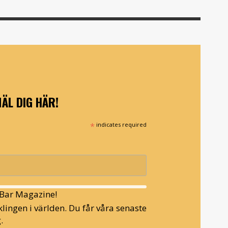
ÄL DIG HÄR!
*
indicates required
l Bar Magazine!
lingen i världen. Du får våra senaste
.