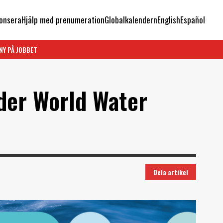
onsera
Hjälp med prenumeration
Globalkalendern
English
Español
NY PÅ JOBBET
der World Water
Dela artikel