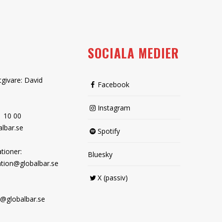
SOCIALA MEDIER
tgivare: David
Facebook
Instagram
1 10 00
lbar.se
Spotify
tioner:
Bluesky
tion@globalbar.se
X (passiv)
@globalbar.se