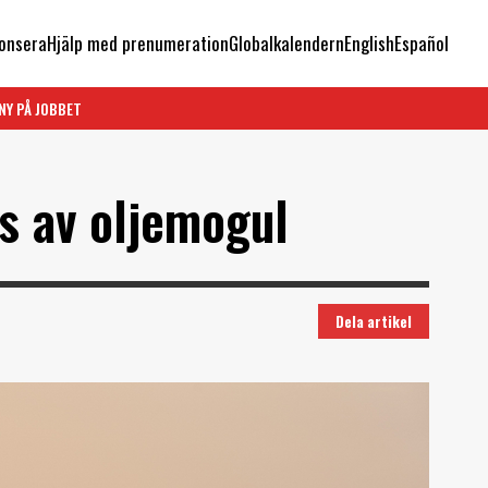
onsera
Hjälp med prenumeration
Globalkalendern
English
Español
NY PÅ JOBBET
s av oljemogul
Dela artikel