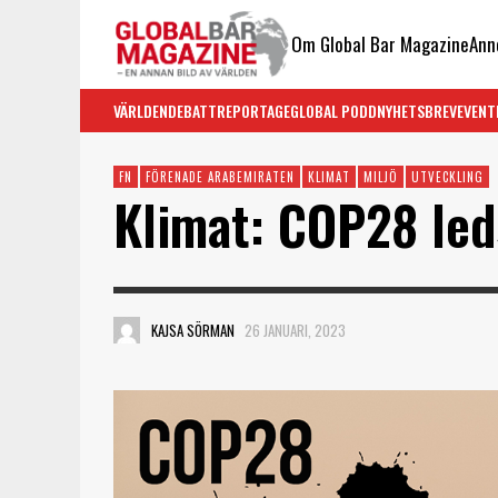
Om Global Bar Magazine
Ann
VÄRLDEN
DEBATT
REPORTAGE
GLOBAL PODD
NYHETSBREV
EVENT
FN
FÖRENADE ARABEMIRATEN
KLIMAT
MILJÖ
UTVECKLING
Klimat: COP28 led
KAJSA SÖRMAN
26 JANUARI, 2023