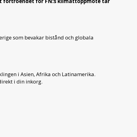
t förtroendet för FN:s klimattoppmöte tar
verige som bevakar bistånd och globala
ingen i Asien, Afrika och Latinamerika.
irekt i din inkorg.