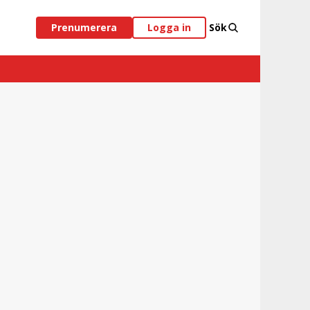
Prenumerera
Logga in
Sök