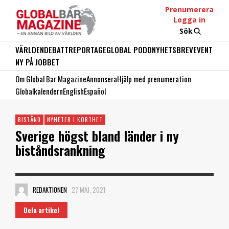
Prenumerera
Logga in
Sök
VÄRLDEN
DEBATT
REPORTAGE
GLOBAL PODD
NYHETSBREV
EVENT
NY PÅ JOBBET
Om Global Bar Magazine
Annonsera
Hjälp med prenumeration
Globalkalendern
English
Español
BISTÅND
NYHETER I KORTHET
Sverige högst bland länder i ny
biståndsrankning
REDAKTIONEN
27 MAJ, 2021
Dela artikel