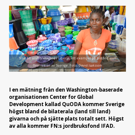
Stöd till småföretagare i Liberia, ett exempel på bistånd som
finansieras av Sverige. Foto: David Isaksson
I en mätning från den Washington-baserade
organisationen Center for Global
Development kallad QuODA kommer Sverige
högst bland de bilaterala (land till land)
givarna och på sjätte plats totalt sett. Högst
av alla kommer FN:s jordbruksfond IFAD.