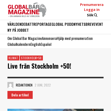
Prenumerera
Logga in
Sök
VÄRLDEN
DEBATT
REPORTAGE
GLOBAL PODD
NYHETSBREV
EVENT
NY PÅ JOBBET
Om Global Bar Magazine
Annonsera
Hjälp med prenumeration
Globalkalendern
English
Español
KLIMAT
STOCKHOLM+50
Live från Stockholm +50!
REDAKTIONEN
2 JUNI, 2022
Dela artikel