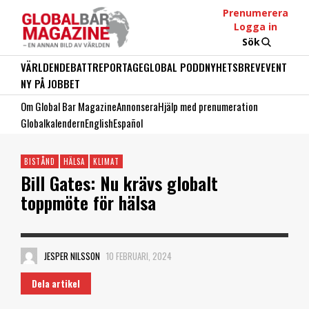
Prenumerera
Logga in
Sök
VÄRLDEN
DEBATT
REPORTAGE
GLOBAL PODD
NYHETSBREV
EVENT
NY PÅ JOBBET
Om Global Bar Magazine
Annonsera
Hjälp med prenumeration
Globalkalendern
English
Español
BISTÅND
HÄLSA
KLIMAT
Bill Gates: Nu krävs globalt
toppmöte för hälsa
JESPER NILSSON
10 FEBRUARI, 2024
Dela artikel