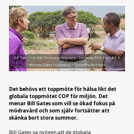
Bill Gates och Sue Desmond-Hellmann i Tanzania 2014. Foto: Bill &
Melinda Gates Foundation / Samantha Reinders
Det behövs ett toppmöte för hälsa likt det
globala toppmötet COP för miljön. Det
menar Bill Gates som vill se ökad fokus på
mödravård och som själv fortsätter att
skänka bort stora summor.
Bill Gates sa nyligen att de globala