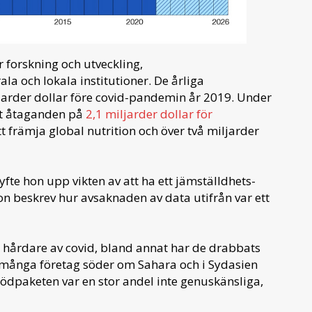
r forskning och utveckling,
a och lokala institutioner. De årliga
ljarder dollar före covid-pandemin år 2019. Under
ort åtaganden på
2,1 miljarder dollar för
tt främja global nutrition och över två miljarder
fte hon upp vikten av att ha ett jämställdhets-
Hon beskrev hur avsaknaden av data utifrån var ett
s hårdare av covid, bland annat har de drabbats
 många företag söder om Sahara och i Sydasien
nödpaketen var en stor andel inte genuskänsliga,