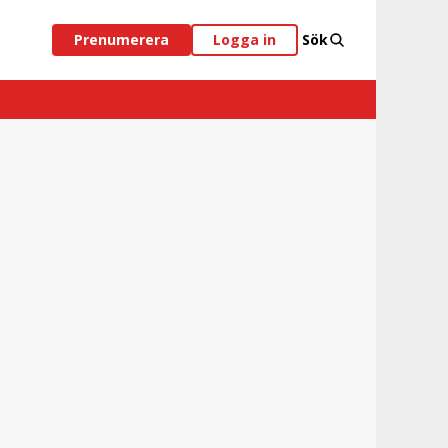
Prenumerera
Logga in
Sök