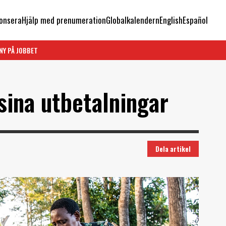
onsera
Hjälp med prenumeration
Globalkalendern
English
Español
NY PÅ JOBBET
sina utbetalningar
Dela artikel