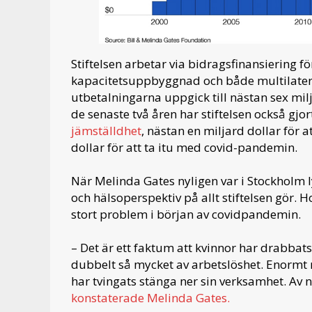
Stiftelsen arbetar via bidragsfinansiering fö
kapacitetsuppbyggnad och både multilateral
utbetalningarna uppgick till nästan sex mi
de senaste två åren har stiftelsen också gj
jämställdhet
, nästan en miljard dollar för a
dollar för att ta itu med covid-pandemin.
När Melinda Gates nyligen var i Stockholm ly
och hälsoperspektiv på allt stiftelsen gör. 
stort problem i början av covidpandemin.
– Det är ett faktum att kvinnor har drabbat
dubbelt så mycket av arbetslöshet. Enormt
har tvingats stänga ner sin verksamhet. Av 
konstaterade Melinda Gates.