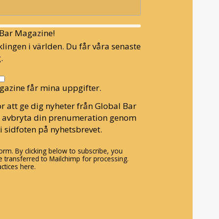
l Bar Magazine!
lingen i världen. Du får våra senaste
.
gazine får mina uppgifter.
r att ge dig nyheter från Global Bar
n avbryta din prenumeration genom
i sidfoten på nyhetsbrevet.
rm. By clicking below to subscribe, you
 transferred to Mailchimp for processing.
ctices here.