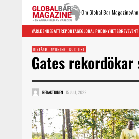
Om Global Bar Magazine
Ann
VÄRLDEN
DEBATT
REPORTAGE
GLOBAL PODD
NYHETSBREV
EVENT
BISTÅND
NYHETER I KORTHET
Gates rekordökar 
REDAKTIONEN
15 JULI, 2022