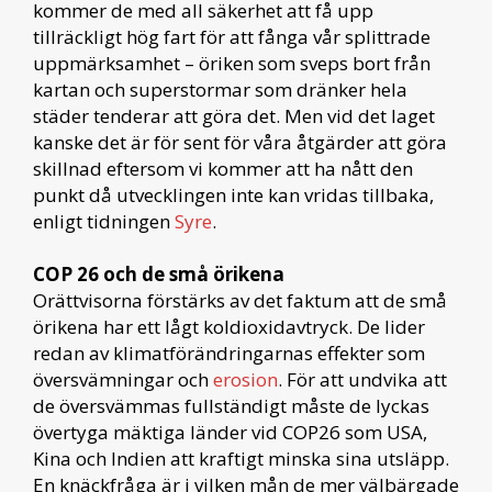
kommer de med all säkerhet att få upp
tillräckligt hög fart för att fånga vår splittrade
uppmärksamhet – öriken som sveps bort från
kartan och superstormar som dränker hela
städer tenderar att göra det. Men vid det laget
kanske det är för sent för våra åtgärder att göra
skillnad eftersom vi kommer att ha nått den
punkt då utvecklingen inte kan vridas tillbaka,
enligt tidningen
Syre
.
COP 26 och de små örikena
Orättvisorna förstärks av det faktum att de små
örikena har ett lågt koldioxidavtryck. De lider
redan av klimatförändringarnas effekter som
översvämningar och
erosion
. För att undvika att
de översvämmas fullständigt måste de lyckas
övertyga mäktiga länder vid COP26 som USA,
Kina och Indien att kraftigt minska sina utsläpp.
En knäckfråga är i vilken mån de mer välbärgade