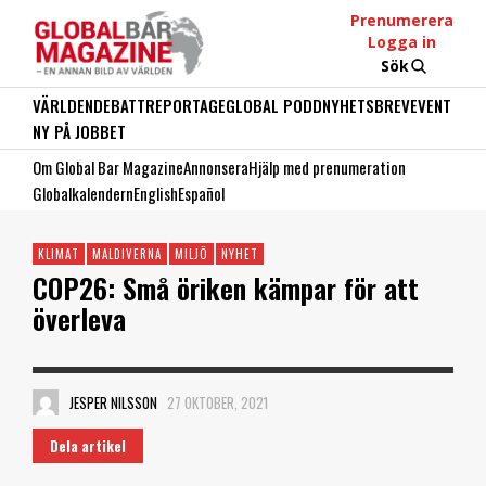
Prenumerera
Logga in
Sök
VÄRLDEN
DEBATT
REPORTAGE
GLOBAL PODD
NYHETSBREV
EVENT
NY PÅ JOBBET
Om Global Bar Magazine
Annonsera
Hjälp med prenumeration
Globalkalendern
English
Español
KLIMAT
MALDIVERNA
MILJÖ
NYHET
COP26: Små öriken kämpar för att
överleva
JESPER NILSSON
27 OKTOBER, 2021
Dela artikel