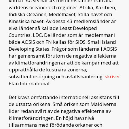
klimat. AOSIS har 43 medlemsländer från alla
världens oceaner och regioner: Afrika, Karibien,
Indiska Oceanen, Medelhavet, Stilla havet och
Kinesiska havet. Av dessa 43 medlemsländer är
elva länder så kallade Least Developed
Countries, LDC. De länder som är medlemmar i
både AOSIS och FN kallas för SIDS, Small Island
Developing States. Frågor som länderna i AOSIS
har gemensamt förutom de negativa effekterna
av klimatförändringen är att de kämpar med att
upprätthålla de kustnära zonerna,
sötvattenförsörjning och avfallshantering,
skriver
Plan International.
Det krävs omfattande internationell assistans till
de utsatta örikena. Små öriken som Maldiverna
lider redan svårt av de negativa effekterna av
klimatförändringen. En höjd havsnivå
tillsammans med förödande orkaner och