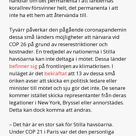
handlar om det permanenta i att ländernas
korallrev försvinner helt, det permanenta i att
inte ha ett hem att återvända till.
Tyvärr påverkar den pågående coronapandemin
dessa små länders möjligheter att närvara vid
COP 26 på grund av reserestriktioner och
kostnader. En tredjedel av nationerna i Stilla
havsöarna kan inte deltaga i mötet. Dessa länder
befinner sig
på frontlinjen av klimatkrisen. I
nuläget är det
bekräftat
att 13 av dessa små
öriken avser att skicka en politisk ledare eller
minister till mötet och sju gör det inte. De senare
kommer istället skicka representanter från deras
legationer i New York, Bryssel eller annorstädes.
Detta kan dock komma att ändras.
– Det här är en stor sak för Stilla havsöarna.
Under COP 21 i Paris var det den personliga