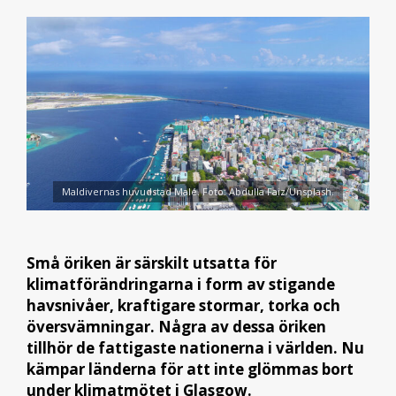
Maldivernas huvudstad Malé. Foto: Abdulla Faiz/Unsplash.
Små öriken är särskilt utsatta för
klimatförändringarna i form av stigande
havsnivåer, kraftigare stormar, torka och
översvämningar. Några av dessa öriken
tillhör de fattigaste nationerna i världen. Nu
kämpar länderna för att inte glömmas bort
under klimatmötet i Glasgow.