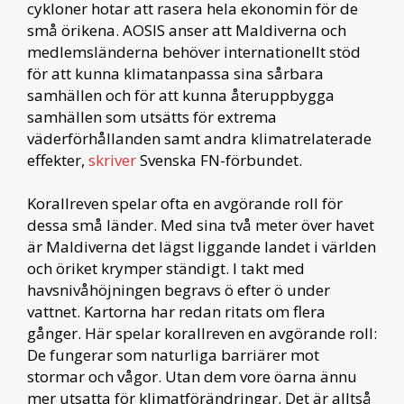
cykloner hotar att rasera hela ekonomin för de
små örikena. AOSIS anser att Maldiverna och
medlemsländerna behöver internationellt stöd
för att kunna klimatanpassa sina sårbara
samhällen och för att kunna återuppbygga
samhällen som utsätts för extrema
väderförhållanden samt andra klimatrelaterade
effekter,
skriver
Svenska FN-förbundet.
Korallreven spelar ofta en avgörande roll för
dessa små länder. Med sina två meter över havet
är Maldiverna det lägst liggande landet i världen
och öriket krymper ständigt. I takt med
havsnivåhöjningen begravs ö efter ö under
vattnet. Kartorna har redan ritats om flera
gånger. Här spelar korallreven en avgörande roll:
De fungerar som naturliga barriärer mot
stormar och vågor. Utan dem vore öarna ännu
mer utsatta för klimatförändringar. Det är alltså