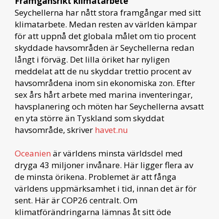
Framgånsrikt klimatarbete
Seychellerna har nått stora framgångar med sitt
klimatarbete. Medan resten av världen kämpar
för att uppnå det globala målet om tio procent
skyddade havsområden är Seychellerna redan
långt i förväg. Det lilla öriket har nyligen
meddelat att de nu skyddar trettio procent av
havsområdena inom sin ekonomiska zon. Efter
sex års hårt arbete med marina inventeringar,
havsplanering och möten har Seychellerna avsatt
en yta större än Tyskland som skyddat
havsområde, skriver
havet.nu
Oceanien
är världens minsta världsdel med
dryga 43 miljoner invånare. Här ligger flera av
de minsta örikena. Problemet är att fånga
världens uppmärksamhet i tid, innan det är för
sent. Här är COP26 centralt. Om
klimatförändringarna lämnas åt sitt öde