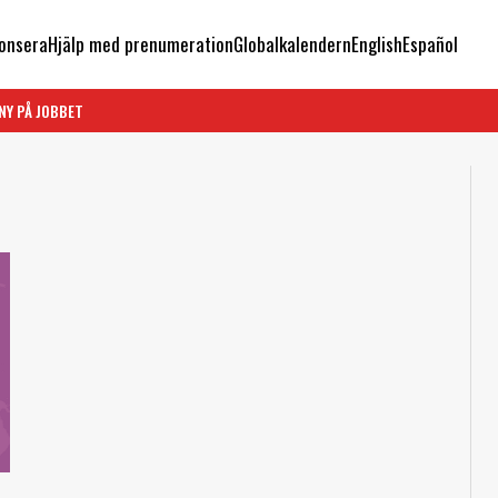
onsera
Hjälp med prenumeration
Globalkalendern
English
Español
NY PÅ JOBBET