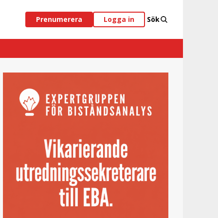
Prenumerera
Logga in
Sök