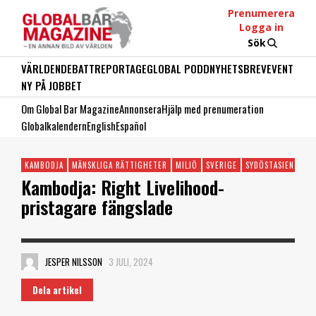
Prenumerera
Logga in
Sök
VÄRLDEN
DEBATT
REPORTAGE
GLOBAL PODD
NYHETSBREV
EVENT
NY PÅ JOBBET
Om Global Bar Magazine
Annonsera
Hjälp med prenumeration
Globalkalendern
English
Español
KAMBODJA
MÄNSKLIGA RÄTTIGHETER
MILJÖ
SVERIGE
SYDÖSTASIEN
Kambodja: Right Livelihood-
pristagare fängslade
JESPER NILSSON
3 JULI, 2024
Dela artikel